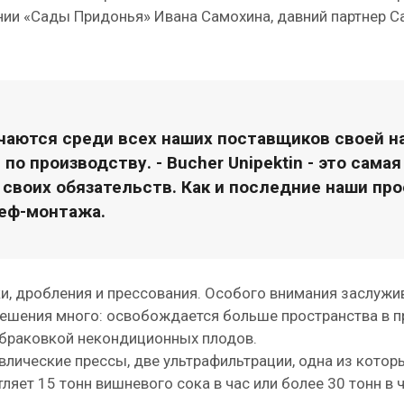
ии «Сады Придонья» Ивана Самохина, давний партнер Са
аются среди всех наших поставщиков своей н
о производству. - Bucher Unipektin - это сама
 своих обязательств. Как и последние наши пр
еф-монтажа.
 дробления и прессования. Особого внимания заслужива
 решения много: освобождается больше пространства в
ыбраковкой некондиционных плодов.
лические прессы, две ультрафильтрации, одна из котор
тляет 15 тонн вишневого сока в час или более 30 тонн в 