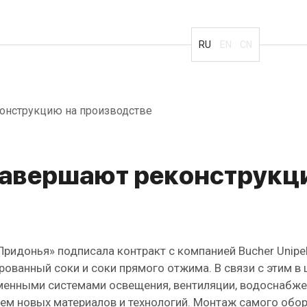
RU
EN
CN
онструкцию на производстве
авершают реконструкц
ридонья» подписала контракт с компанией Bucher Unipek
рованный соки и соки прямого отжима. В связи с этим 
менными системами освещения, вентиляции, водоснабжен
м новых материалов и технологий. Монтаж самого обору