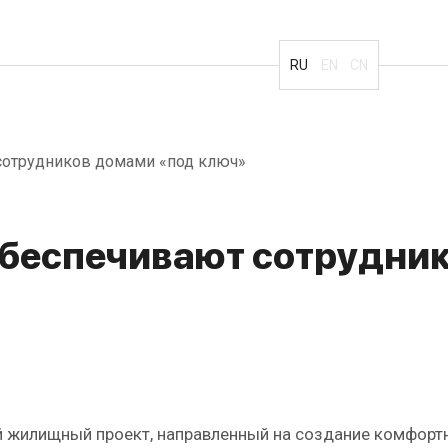
RU
EN
CN
сотрудников домами «под ключ»
беспечивают сотрудни
й жилищный проект, направленный на создание комфортн