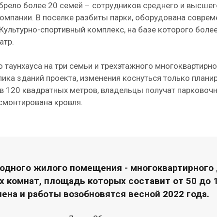
брело более 20 семей – сотрудников среднего и высшег
омпании. В поселке разбиты парки, оборудована соврем
Культурно-спортивный комплекс, на базе которого боле
атр.
о таунхауса на три семьи и трехэтажного многоквартирно
лика зданий проекта, изменения коснуться только плани
 120 квадратных метров, владельцы получат парковочны
смонтирована кровля.
одного жилого помещения - многоквартирного 
ех комнат, площадь которых составит от 50 до
ена и работы возобновятся весной 2022 года.